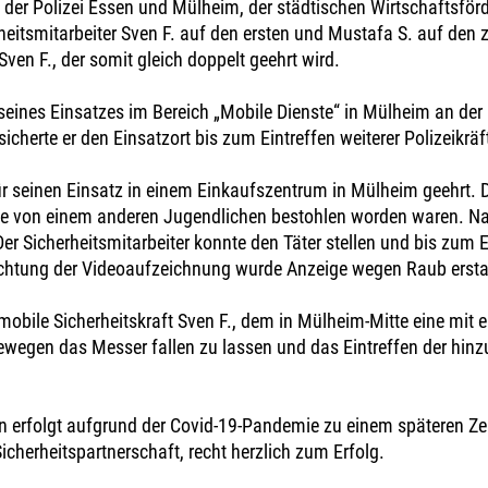
 der Polizei Essen und Mülheim, der städtischen Wirtschaftsförd
itsmitarbeiter Sven F. auf den ersten und Mustafa S. auf den zw
ven F., der somit gleich doppelt geehrt wird.
eines Einsatzes im Bereich „Mobile Dienste“ in Mülheim an der R
herte er den Einsatzort bis zum Eintreffen weiterer Polizeikräf
ür seinen Einsatz in einem Einkaufszentrum in Mülheim geehrt. 
se von einem anderen Jugendlichen bestohlen worden waren. Na
r Sicherheitsmitarbeiter konnte den Täter stellen und bis zum Ei
chtung der Videoaufzeichnung wurde Anzeige wegen Raub erstatte
obile Sicherheitskraft Sven F., dem in Mülheim-Mitte eine mi
ewegen das Messer fallen zu lassen und das Eintreffen der hinz
en erfolgt aufgrund der Covid-19-Pandemie zu einem späteren Zei
icherheitspartnerschaft, recht herzlich zum Erfolg.