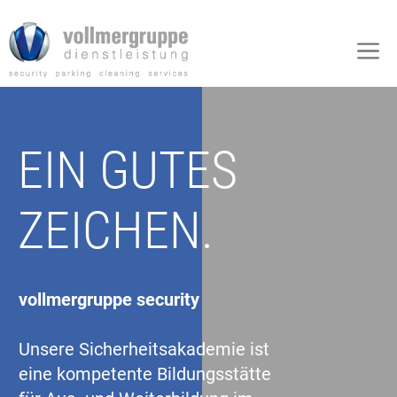
Zum
Inhalt
M
springen
EIN GUTES
ZEICHEN.
vollmergruppe security
Unsere Sicherheitsakademie ist
eine kompetente Bildungsstätte