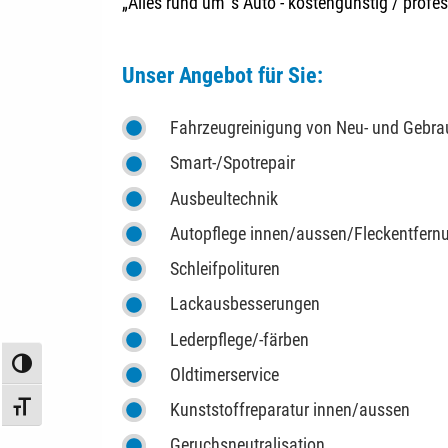
„Alles rund um´s Auto - kostengünstig / profe
Unser Angebot für Sie:
Fahrzeugreinigung von Neu- und Gebra
Smart-/Spotrepair
Ausbeultechnik
Autopflege innen/aussen/Fleckentfern
Schleifpolituren
Lackausbesserungen
Lederpflege/-färben
Umschalten auf hohe Kontraste
Oldtimerservice
Kunststoffreparatur innen/aussen
Schrift vergrößern
Geruchsneutralisation