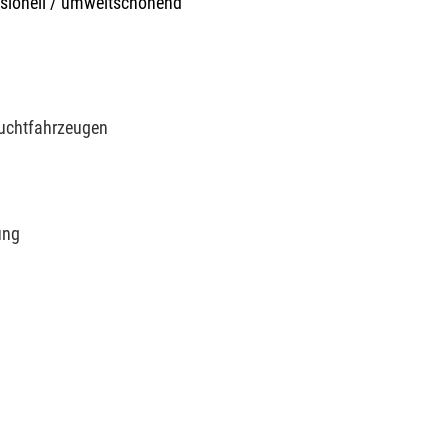
ssionell / umweltschonend“
uchtfahrzeugen
ung