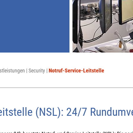
stleistungen
|
Security
|
Notruf-Service-Leitstelle
eitstelle (NSL): 24/7 Rundum