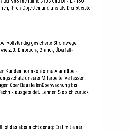
ch der VdS-Richtlinie 3138 und DIN EN ISO
Ihnen, Ihren Objekten und uns als Dienstleister
er vollständig gesicherte Stromwege.
e z.B. Einbruch-, Brand-, Überfall-,
seren Kunden normkonforme Alarmüber-
ngsschatz unserer Mitarbeiter verlassen:
lagen über Baustellenüberwachung bis
Technik ausgebildet. Lehnen Sie sich zurück
ist das aber nicht genug: Erst mit einer