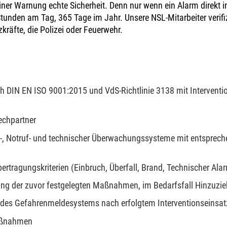
er Warnung echte Sicherheit. Denn nur wenn ein Alarm direkt in u
Stunden am Tag, 365 Tage im Jahr. Unsere NSL-Mitarbeiter verifiz
räfte, die Polizei oder Feuerwehr.
ach DIN EN ISO 9001:2015 und VdS-Richtlinie 3138 mit Interventi
echpartner
m-, Notruf- und technischer Überwachungssysteme mit entsprec
tragungskriterien (Einbruch, Überfall, Brand, Technischer Alar
ung der zuvor festgelegten Maßnahmen, im Bedarfsfall Hinzuzie
g des Gefahrenmeldesystems nach erfolgtem Interventionseinsat
aßnahmen