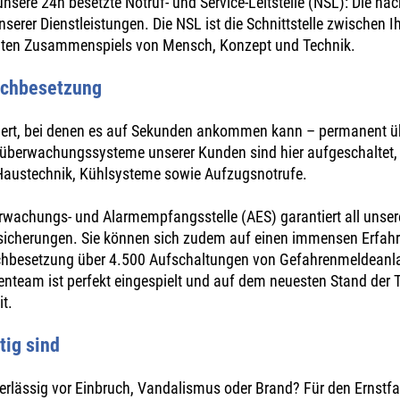
nsere 24h besetzte Notruf- und Service-Leitstelle (NSL): Die na
 unserer Dienstleistungen. Die NSL ist die Schnittstelle zwischen 
mmten Zusammenspiels von Mensch, Konzept und Technik.
fachbesetzung
niert, bei denen es auf Sekunden ankommen kann – permanent üb
süberwachungssysteme unserer Kunden sind hier aufgeschaltet, wi
austechnik, Kühlsysteme sowie Aufzugsnotrufe.
Überwachungs- und Alarmempfangsstelle (AES) garantiert all un
sicherungen. Sie können sich zudem auf einen immensen Erfahru
fachbesetzung über 4.500 Aufschaltungen von Gefahrenmeldean
lenteam ist perfekt eingespielt und auf dem neuesten Stand der 
it.
ig sind
lässig vor Einbruch, Vandalismus oder Brand? Für den Ernstfall 