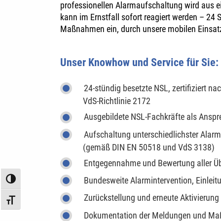
professionellen Alarmaufschaltung wird aus ein
kann im Ernstfall sofort reagiert werden – 24 
Maßnahmen ein, durch unsere mobilen Einsatzk
Unser Knowhow und Service für Sie:
24-stündig besetzte NSL, zertifiziert n
VdS-Richtlinie 2172
Ausgebildete NSL-Fachkräfte als Anspr
Aufschaltung unterschiedlichster Alar
(gemäß DIN EN 50518 und VdS 3138)
Entgegennahme und Bewertung aller Über
Bundesweite Alarmintervention, Einleit
Umschalten auf hohe Kontraste
Zurückstellung und erneute Aktivierun
Schrift vergrößern
Dokumentation der Meldungen und M