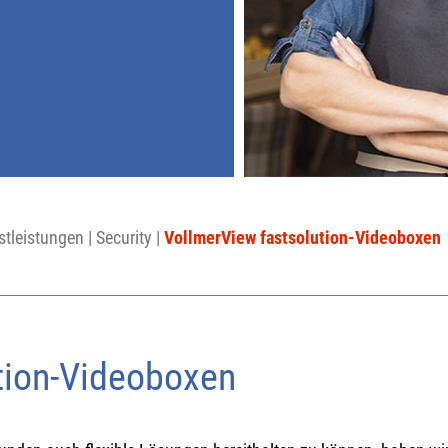
stleistungen
|
Security
|
VollmerView fastsolution-Videoboxen
tion-Videoboxen