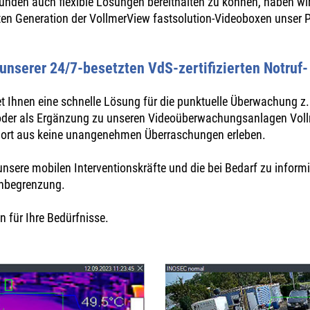
Kunden auch flexible Lösungen bereithalten zu können, haben wi
en Generation der VollmerView fastsolution-Videoboxen unser P
it unserer 24/7-besetzten VdS-zertifizierten Notruf
et Ihnen eine schnelle Lösung für die punktuelle Überwachung z
oder als Ergänzung zu unseren Videoüberwachungsanlagen Vollm
dort aus keine unangenehmen Überraschungen erleben.
unsere mobilen Interventionskräfte und die bei Bedarf zu informi
enbegrenzung.
n für Ihre Bedürfnisse.