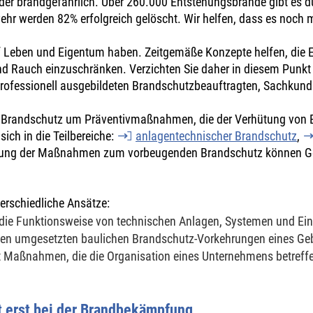
der brandgefährlich. Über 260.000 Entstehungsbrände gibt es du
wehr werden 82% erfolgreich gelöscht. Wir helfen, dass es noch
 Leben und Eigentum haben. Zeitgemäße Konzepte helfen, die 
 Rauch einzuschränken. Verzichten Sie daher in diesem Punkt nic
 professionell ausgebildeten Brandschutzbeauftragten, Sachkun
n Brandschutz um Präventivmaßnahmen, die der Verhütung von
ich in die Teilbereiche:
anlagentechnischer Brandschutz
,
ung der Maßnahmen zum vorbeugenden Brandschutz können Gefa
erschiedliche Ansätze:
 die Funktionsweise von technischen Anlagen, Systemen und Ein
 den umgesetzten baulichen Brandschutz-Vorkehrungen eines Ge
t Maßnahmen, die die Organisation eines Unternehmens betreffe
t erst bei der Brandbekämpfung