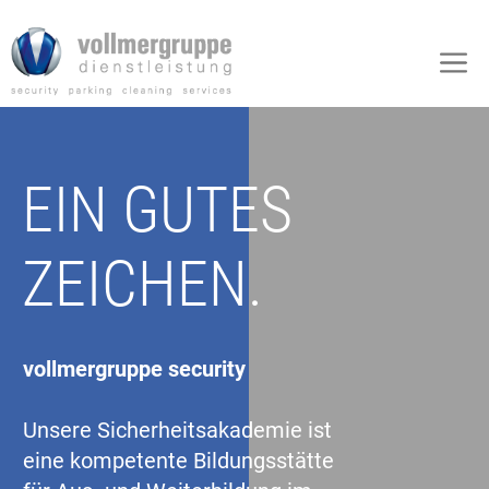
Zum
Inhalt
M
springen
EIN GUTES
ZEICHEN.
vollmergruppe security
Unsere Sicherheitsakademie ist
eine kompetente Bildungsstätte