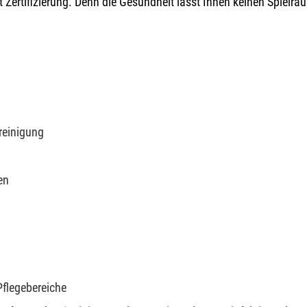
Zertifizierung. Denn die Gesundheit lässt Ihnen keinen Spielra
reinigung
en
flegebereiche