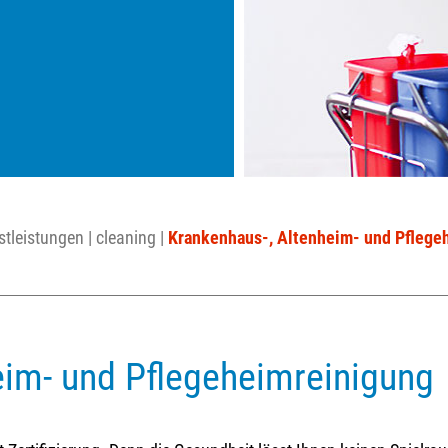
stleistungen
|
cleaning
|
Krankenhaus-, Altenheim- und Pflege
eim- und Pflegeheimreinigung